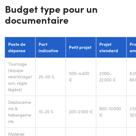
Budget type pour un
documentaire
Poste de
Part
Projet
Pro
Petit projet
dépense
indicative
standard
am
Tournage
(équipe
500–4 400
2 000–
6 2
réal/image/
25–55 %
€
22 000 €
66
son, régie
légère)
Déplaceme
nts &
800–10 000
2 5
10–25 %
200–2 000 €
hébergeme
€
30 
nts
Matériel