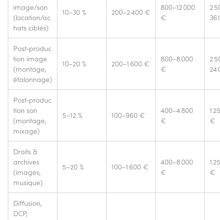
image/son
800–12 000
2 5
10–30 %
200–2 400 €
(location/ac
€
36 
hats ciblés)
Post‑produc
tion image
800–8 000
2 5
10–20 %
200–1 600 €
(montage,
€
24 
étalonnage)
Post‑produc
tion son
400–4 800
1 2
5–12 %
100–960 €
(montage,
€
€
mixage)
Droits &
archives
400–8 000
1 2
5–20 %
100–1 600 €
(images,
€
€
musique)
Diffusion,
DCP,