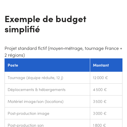
Exemple de budget
simplifié
Projet standard fictif (moyen‑métrage, tournage France +
2 régions)
Poste
Montant
Tournage (équipe réduite, 12 j)
12 000 €
Déplacements & hébergements
4 500 €
Matériel image/son (locations)
3 500 €
Post‑production image
3 000 €
Post‑production son
1 800 €