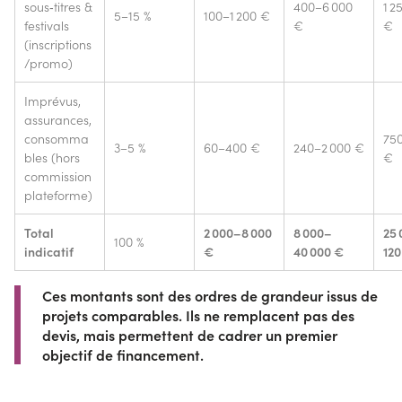
sous‑titres &
400–6 000
1 2
5–15 %
100–1 200 €
festivals
€
€
(inscriptions
/promo)
Imprévus,
assurances,
consomma
75
3–5 %
60–400 €
240–2 000 €
bles (hors
€
commission
plateforme)
Total
2 000–8 000
8 000–
25
100 %
indicatif
€
40 000 €
120
Ces montants sont des ordres de grandeur issus de
projets comparables. Ils ne remplacent pas des
devis, mais permettent de cadrer un premier
objectif de financement.