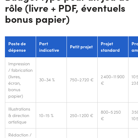
rôle (livre + PDF, éventuels
bonus papier)
Poste de
Part
Projet
Pro
Petit projet
dépense
indicative
standard
am
Impression
/ fabrication
(livres,
2 400–11 900
10 
30–34 %
750–2 720 €
écran,
€
23 
bonus
papier)
Illustrations
800–5 250
3 5
& direction
10–15 %
250–1 200 €
€
10 
artistique
Rédaction /