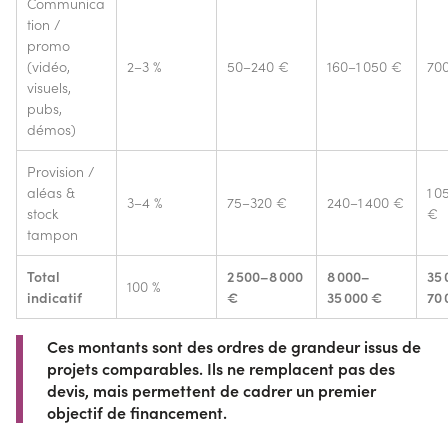
Communica
tion /
promo
(vidéo,
2–3 %
50–240 €
160–1 050 €
700
visuels,
pubs,
démos)
Provision /
aléas &
1 0
3–4 %
75–320 €
240–1 400 €
stock
€
tampon
Total
2 500–8 000
8 000–
35
100 %
indicatif
€
35 000 €
70 
Ces montants sont des ordres de grandeur issus de
projets comparables. Ils ne remplacent pas des
devis, mais permettent de cadrer un premier
objectif de financement.