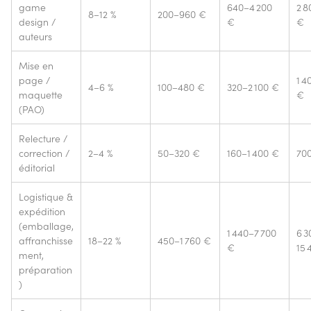
game
640–4 200
2 8
8–12 %
200–960 €
design /
€
€
auteurs
Mise en
page /
1 4
4–6 %
100–480 €
320–2 100 €
maquette
€
(PAO)
Relecture /
correction /
2–4 %
50–320 €
160–1 400 €
70
éditorial
Logistique &
expédition
(emballage,
1 440–7 700
6 3
affranchisse
18–22 %
450–1 760 €
€
15 
ment,
préparation
)