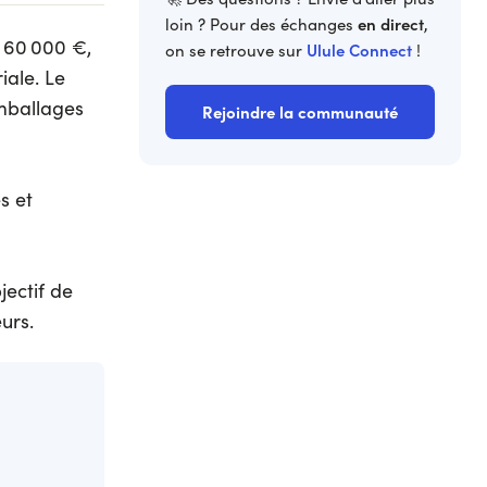
en direct
loin ? Pour des échanges
,
t 60 000 €,
Ulule Connect
on se retrouve sur
!
riale. Le
emballages
Rejoindre la communauté
s et
jectif de
urs.