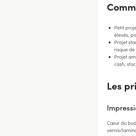
Commen
Petit proj
élevés, p
Projet sta
risque de 
Projet amb
cash, stoc
Les pr
Impressi
Cœur du budg
vernis/lamina