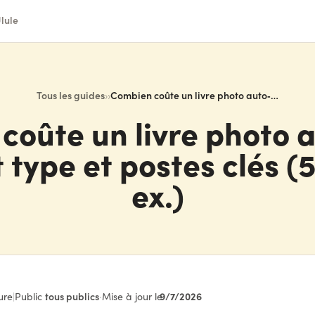
lule
Tous les guides
›
›
Combien coûte un livre photo auto‑édité ? Budget type et postes clés (50 à 2000 ex.)
coûte un livre photo a
 type et postes clés (
ex.)
9/7/2026
ure
|
Public :
tous publics
·
Mise à jour le