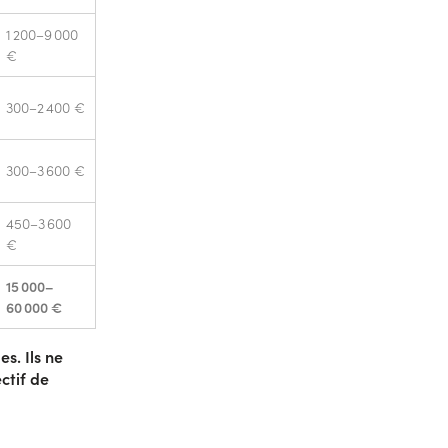
1 200–9 000
€
300–2 400 €
300–3 600 €
450–3 600
€
15 000–
60 000 €
s. Ils ne
ctif de