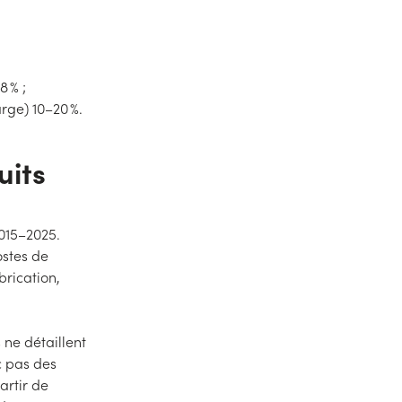
8 % ;
rge) 10–20 %.
uits
2015–2025.
ostes de
brication,
 ne détaillent
c pas des
artir de