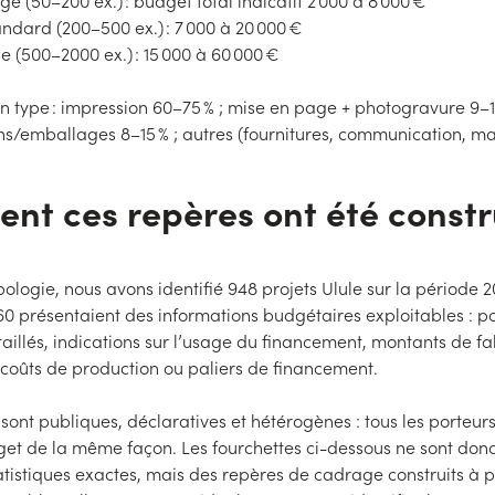
ge (50–200 ex.) : budget total indicatif 2 000 à 8 000 €
andard (200–500 ex.) : 7 000 à 20 000 €
e (500–2000 ex.) : 15 000 à 60 000 €
on type : impression 60–75 % ; mise en page + photogravure 9–1
ns/emballages 8–15 % ; autres (fournitures, communication, ma
t ces repères ont été constr
pologie, nous avons identifié 948 projets Ulule sur la période 
0 présentaient des informations budgétaires exploitables : p
illés, indications sur l’usage du financement, montants de fa
, coûts de production ou paliers de financement.
ont publiques, déclaratives et hétérogènes : tous les porteurs
get de la même façon. Les fourchettes ci-dessous ne sont don
istiques exactes, mais des repères de cadrage construits à p