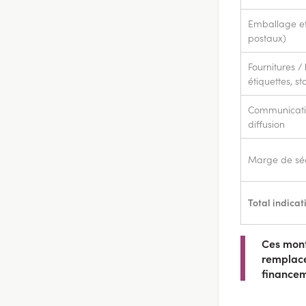
Emballage et 
postaux)
Fournitures / 
étiquettes, s
Communicatio
diffusion
Marge de séc
Total indicati
Ces mont
remplace
financem