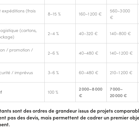
expéditions (frais
560–3 000
8–15 %
160–1 200 €
€
logistique (cartons,
2–4 %
40–320 €
140–800 €
tockage)
n / promotion /
2–6 %
40–480 €
140–1 200 €
urité / imprévus
3–6 %
60–480 €
210–1 200 €
2 000–8 000
7 000–
f
100 %
€
20 000 €
ants sont des ordres de grandeur issus de projets comparable
nt pas des devis, mais permettent de cadrer un premier obje
ent.