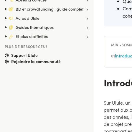
Quel
Comm
›
BD et crowdfunding : guide complet
cohé
›
Actus d'Ulule
›
Guides thématiques
›
Et plus si affinités
MINI-SOM
PLUS DE RESSOURCES !
Support Ulule
Introduc
01
Rejoindre la communauté
Introd
Sur Ulule, un
permet aux c
des années, 
de projet pré
contreparties