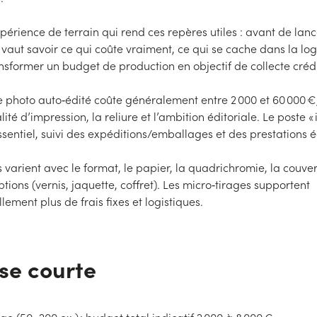
xpérience de terrain qui rend ces repères utiles : avant de lance
vaut savoir ce qui coûte vraiment, ce qui se cache dans la logi
sformer un budget de production en objectif de collecte créd
re photo auto‑édité coûte généralement entre 2 000 et 60 000 €,
lité d’impression, la reliure et l’ambition éditoriale. Le poste «
ssentiel, suivi des expéditions/emballages et des prestations é
varient avec le format, le papier, la quadrichromie, la couver
tions (vernis, jaquette, coffret). Les micro‑tirages supportent
lement plus de frais fixes et logistiques.
se courte