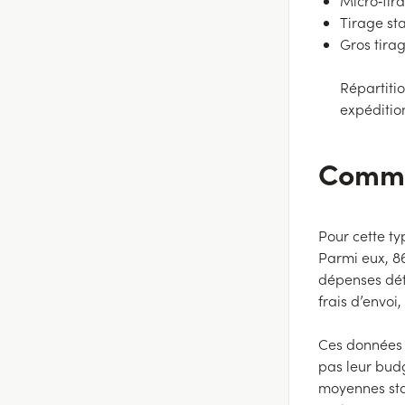
Micro‑tira
Tirage st
Gros tirag
Répartiti
expéditio
Commen
Pour cette ty
Parmi eux, 86
dépenses déta
frais d’envoi
Ces données s
pas leur bud
moyennes stat