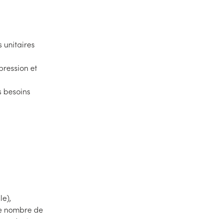
s unitaires
pression et
s besoins
le),
 le nombre de