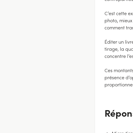
C’est cette e
photo, mieux 
comment tran
Éditer un liv
tirage, la qua
concentre l’e
Ces montants 
présence d’op
proportionnel
Répon