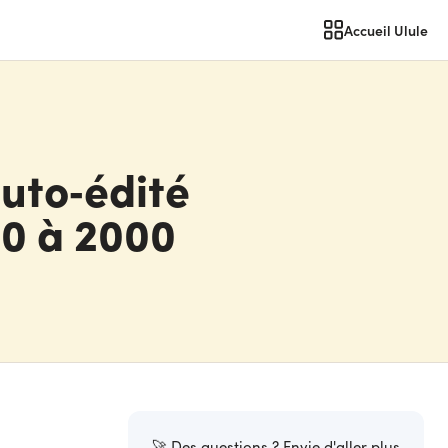
Accueil Ulule
uto‑édité
50 à 2000
🚀 Des questions ? Envie d'aller plus