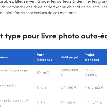
rables. Elles servent à aider les porteurs à identifier les gra
 de demander des devis et de fixer un objectif de collecte. Le
de plateforme sont exclues de ces montants.
 type pour livre photo auto‑é
Part
Projet
pense
Petit projet
indicative
standard
papier, façonnage,
1 200–6 000
4 200–
60–75 %
€
15 000 €
 / direction
6–12 %
120–960 €
420–2 400 €
/ prépresse (profil
3–6 %
60–480 €
210–1 200 €
s)