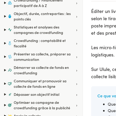
Crowdfunding / Financement
›
participatif de A à Z
Éditer un l
Objectif, durée, contreparties : les
›
selon le tir
points clés
poste impre
Statistiques et analyses des
›
et des prest
campagnes de crowdfunding
Crowdfunding : comptabilité et
›
fiscalité
Les micro‑t
Présenter sa collecte, préparer sa
logistiques.
›
communication
Démarrer sa collecte de fonds en
Sur Ulule, 
›
crowdfunding
collecte lis
Communiquer et promouvoir sa
›
collecte de fonds en ligne
›
Dépasser son objectif initial
Ce que vo
Optimiser sa campagne de
Quel
›
crowdfunding grâce à la publicité
Quel
›
Après la collecte