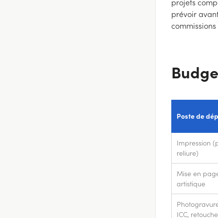
projets compa
prévoir avant
commissions 
Budget
Poste de dé
Impression (
reliure)
Mise en page
artistique
Photogravure 
ICC, retouche