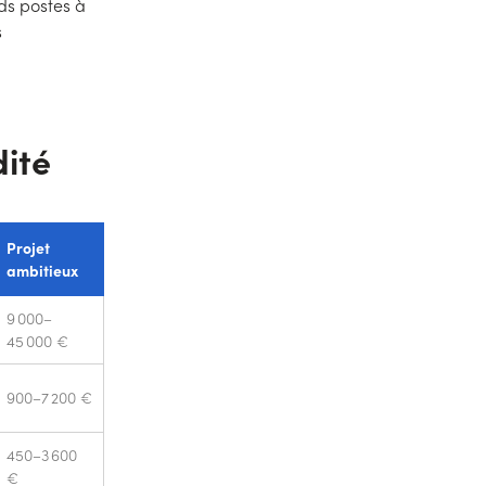
nds postes à
s
dité
Projet
ambitieux
9 000–
45 000 €
900–7 200 €
450–3 600
€