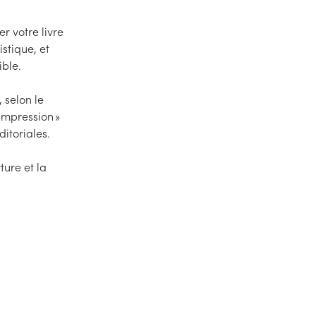
r votre livre
stique, et
ible.
 selon le
 impression »
ditoriales.
ture et la