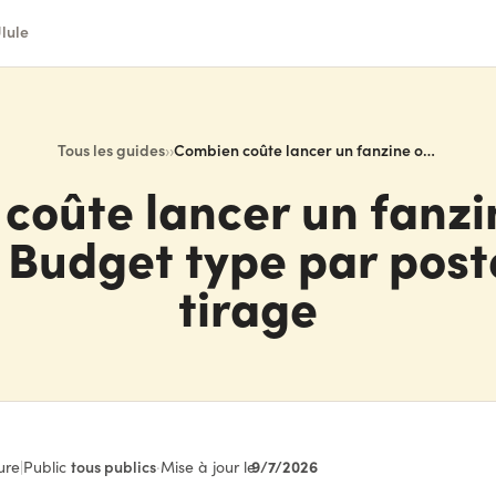
lule
Tous les guides
›
›
Combien coûte lancer un fanzine ou une revue ? Budget type par poste et par tirage
coûte lancer un fanzi
 Budget type par post
tirage
9/7/2026
ure
|
Public :
tous publics
·
Mise à jour le