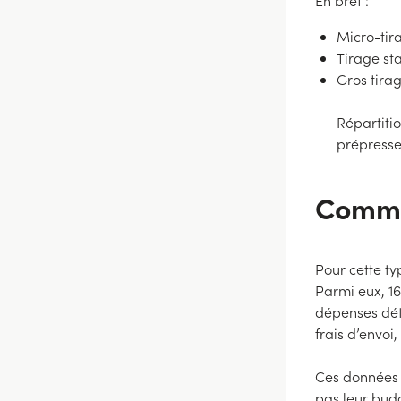
En bref :
Micro-tir
Tirage st
Gros tirag
Répartiti
prépresse
Commen
Pour cette ty
Parmi eux, 16
dépenses déta
frais d’envoi
Ces données s
pas leur bud