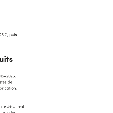
25 %, puis
uits
015–2025.
stes de
brication,
 ne détaillent
c pas des