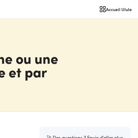
Accueil Ulule
ne ou une
e et par
🚀 Des questions ? Envie d'aller plus