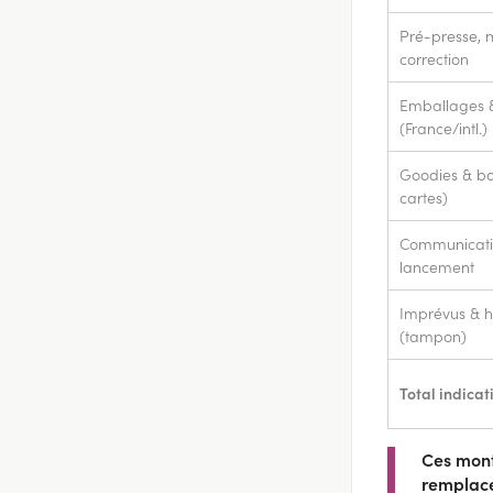
Pré-presse, 
correction
Emballages &
(France/intl.)
Goodies & bon
cartes)
Communicati
lancement
Imprévus & h
(tampon)
Total indicati
Ces mont
remplace