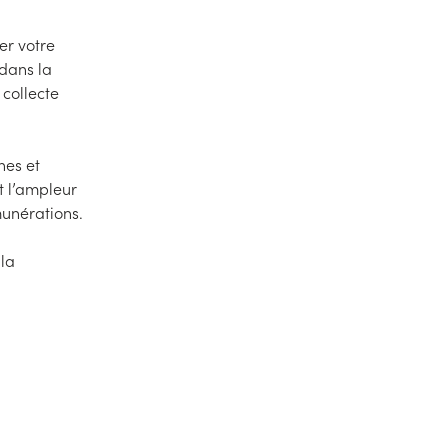
er votre
 dans la
 collecte
nes et
et l’ampleur
munérations.
 la