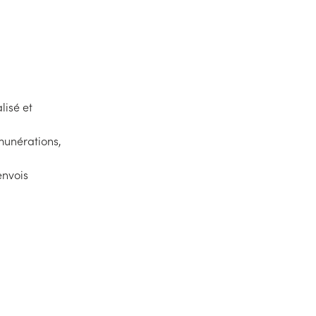
lisé et
munérations,
envois