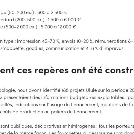
age (50–200 ex.) : 600 à 2 500 €
andard (200–500 ex.) : 1 500 à 6 000 €
e (500–2 000 ex.) : 5 000 à 12 000 €
on type : impression 45–70 %, envois 10–20 %, rémunérations 8–
/maquette, goodies, communication et 4–8 % d’imprévus.
t ces repères ont été constr
pologie, nous avons identifié 188 projets Ulule sur la période 2
3 présentaient des informations budgétaires exploitables : po
illés, indications sur l’usage du financement, montants de fa
, coûts de production ou paliers de financement.
ont publiques, déclaratives et hétérogènes : tous les porteurs
get de la même façon. Les fourchettes ci-dessous ne sont don