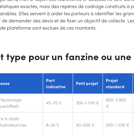
istiques exactes, mais des repères de cadrage construits à p
rables. Elles servent à aider les porteurs à identifier les gra
 de demander des devis et de fixer un objectif de collecte. Le
de plateforme sont exclues de ces montants.
 type pour un fanzine ou une
Part
Projet
pense
Petit projet
indicative
standard
& façonnage
800–3 900
45–70 %
300–1 750 €
ue/offset)
€
s & droits
llustrateur·ices,
8–25 %
50–500 €
200–1 500 €