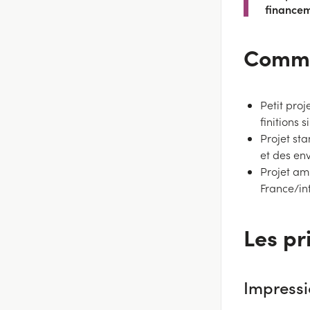
financem
Commen
Petit proj
finitions 
Projet st
et des env
Projet amb
France/int
Les pr
Impress