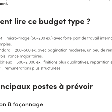
ent.
t lire ce budget type ?
et = micro-tirage (50–200 ex.) avec forte part de travail interna
simples.
andard = 200–500 ex. avec pagination modérée, un peu de ré
ois France majoritaires.
itieux = 500–2 000 ex., finitions plus qualitatives, répartition 
l., rémunérations plus structurées.
incipaux postes à prévoir
ion & façonnage