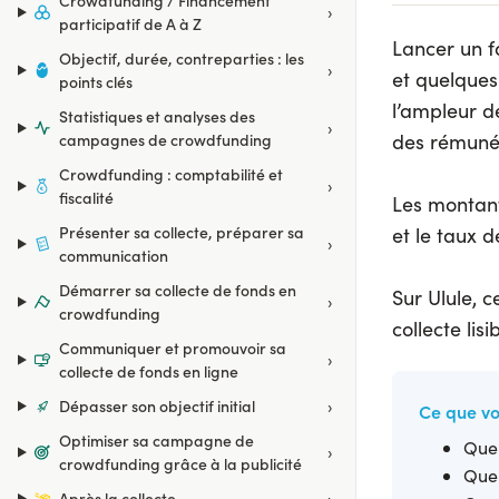
Crowdfunding / Financement
›
participatif de A à Z
Lancer un f
Objectif, durée, contreparties : les
›
et quelques 
points clés
l’ampleur de
Statistiques et analyses des
›
des rémunér
campagnes de crowdfunding
Crowdfunding : comptabilité et
›
fiscalité
Les montant
Présenter sa collecte, préparer sa
et le taux d
›
communication
Démarrer sa collecte de fonds en
Sur Ulule, 
›
crowdfunding
collecte lis
Communiquer et promouvoir sa
›
collecte de fonds en ligne
›
Dépasser son objectif initial
Ce que vo
Optimiser sa campagne de
Quel
›
crowdfunding grâce à la publicité
Quel
›
Après la collecte