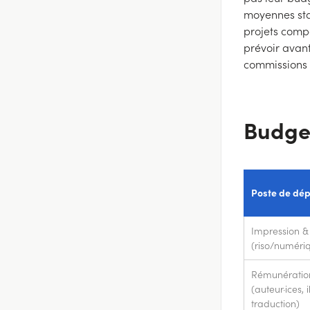
moyennes stat
projets compa
prévoir avant
commissions 
Budget
Poste de dé
Impression 
(riso/numériq
Rémunération
(auteur·ices, i
traduction)