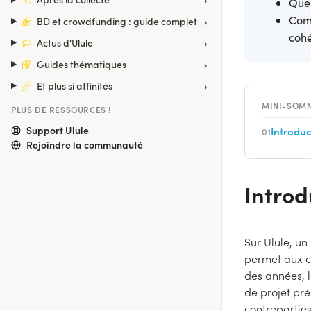
Quel
Comm
›
BD et crowdfunding : guide complet
cohé
›
Actus d'Ulule
›
Guides thématiques
›
Et plus si affinités
MINI-SOM
PLUS DE RESSOURCES !
Support Ulule
Introduc
01
Rejoindre la communauté
Introd
Sur Ulule, un
permet aux c
des années, 
de projet pré
contreparties