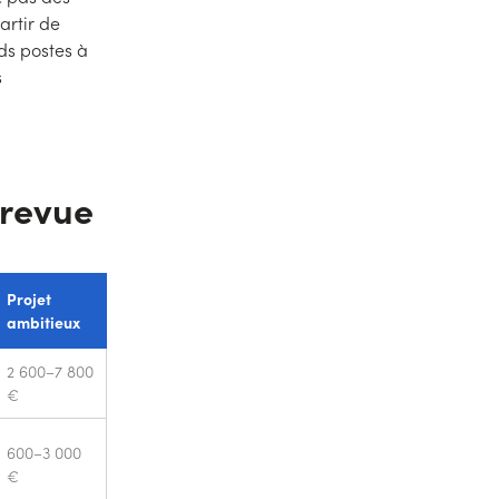
artir de
nds postes à
s
 revue
Projet
ambitieux
2 600–7 800
€
600–3 000
€