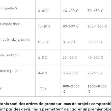
maquette &
3–10 %
40–200 €
80–480 €
 expéditions
10–20 %
80–500 €
200–1 200 €
us (stickers, prints,
0–15 %
0–300 €
50–600 €
on, promo &
2–6 %
20–120 €
40–300 €
ausse papier
4–8 %
30–200 €
75–480 €
600–2 500
1 500–6 000
f
100 %
€
€
ants sont des ordres de grandeur issus de projets comparable
nt pas des devis, mais permettent de cadrer un premier obje