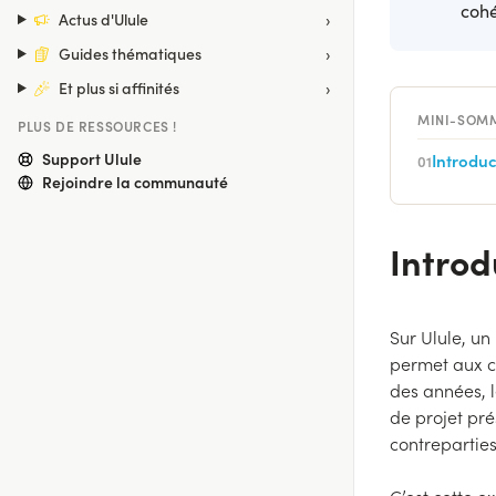
cohé
›
Actus d'Ulule
›
Guides thématiques
›
Et plus si affinités
MINI-SOM
PLUS DE RESSOURCES !
Support Ulule
Introduc
01
Rejoindre la communauté
Introd
Sur Ulule, un
permet aux c
des années, 
de projet pré
contreparties