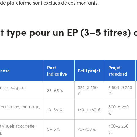
de plateforme sont exclues de ces montants.
 type pour un EP (3–5 titres) 
Part
Projet
pense
Petit projet
indicative
standard
nt, mixage et
525–3 250
2 800–9 750
35–65 %
€
€
réalisation, tournage,
800–5 250
10–35 %
150–1 750 €
€
visuels (pochette,
400–2 250
5–15 %
75–750 €
g)
€