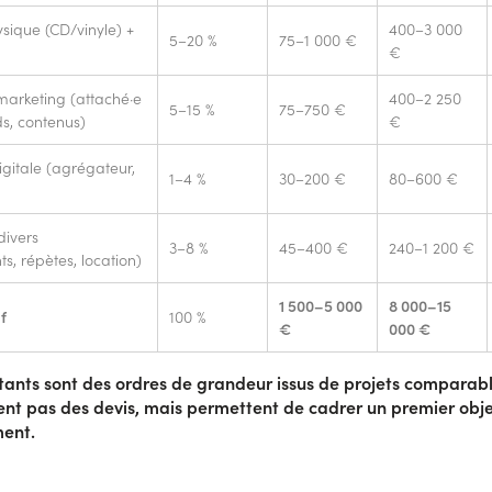
sique (CD/vinyle) +
400–3 000
5–20 %
75–1 000 €
€
marketing (attaché·e
400–2 250
5–15 %
75–750 €
s, contenus)
€
digitale (agrégateur,
1–4 %
30–200 €
80–600 €
divers
3–8 %
45–400 €
240–1 200 €
, répètes, location)
1 500–5 000
8 000–15
f
100 %
€
000 €
ants sont des ordres de grandeur issus de projets comparable
nt pas des devis, mais permettent de cadrer un premier obje
ent.