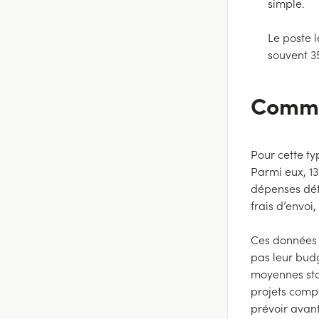
simple.
Le poste 
souvent 3
Commen
Pour cette ty
Parmi eux, 13
dépenses déta
frais d’envoi
Ces données s
pas leur bud
moyennes stat
projets compa
prévoir avant