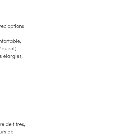
vec options
nfortable,
équent).
s élargies,
e de titres,
ours de