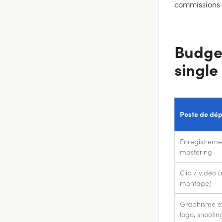
commissions 
Budget
single
Poste de dé
Enregistreme
mastering
Clip / vidéo (
montage)
Graphisme et 
logo, shootin