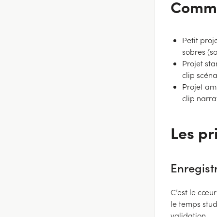
Commen
Petit proj
sobres (so
Projet st
clip scén
Projet amb
clip narra
Les pr
Enregist
C’est le cœur
le temps studi
validation.