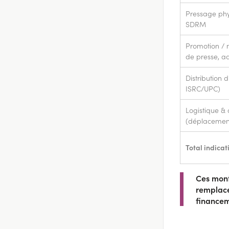
Pressage phy
SDRM
Promotion / 
de presse, ad
Distribution 
ISRC/UPC)
Logistique & 
(déplacements
Total indicati
Ces mont
remplace
financem