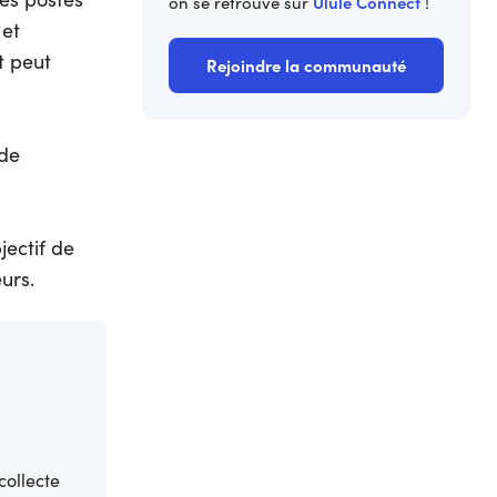
Ulule Connect
on se retrouve sur
!
 et
et peut
Rejoindre la communauté
 de
jectif de
urs.
collecte