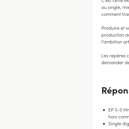
C’est cette e
ou single, mi
comment tran
Produire et s
production au
l’ambition ar
Les repères 
demander des 
Répon
EP 3–5 ti
hors comm
Single dig