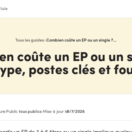
lule
Tous les guides
›
›
Combien coûte un EP ou un single ? Budget type, postes clés et fourchettes
n coûte un EP ou un s
ype, postes clés et fo
9/7/2026
ure
|
Public :
tous publics
·
Mise à jour le
sortir un EP de 3 à 5 titres ou un single implique quelq