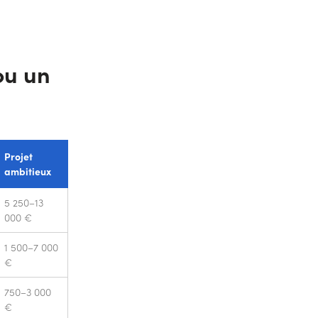
ou un
Projet
ambitieux
5 250–13
000 €
1 500–7 000
€
750–3 000
€