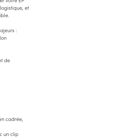
er votre EP
logistique, et
ible.
ajeurs :
lon
nt de
ien cadrée,
c un clip