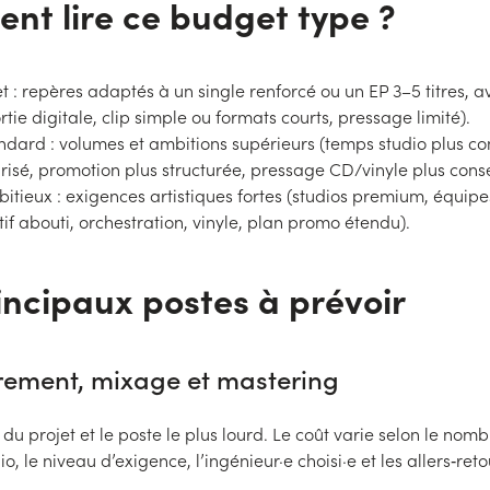
t lire ce budget type ?
et : repères adaptés à un single renforcé ou un EP 3–5 titres, a
rtie digitale, clip simple ou formats courts, pressage limité).
andard : volumes et ambitions supérieurs (temps studio plus co
arisé, promotion plus structurée, pressage CD/vinyle plus cons
itieux : exigences artistiques fortes (studios premium, équipe
tif abouti, orchestration, vinyle, plan promo étendu).
incipaux postes à prévoir
rement, mixage et mastering
 du projet et le poste le plus lourd. Le coût varie selon le nombr
o, le niveau d’exigence, l’ingénieur·e choisi·e et les allers‑ret