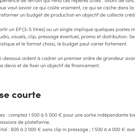
xpérience de terrain qui rend ces repères utiles : avant de lanc
eux vaut savoir ce qui coûte vraiment, ce qui se cache dans la 
sformer un budget de production en objectif de collecte créd
ortir un EP (3–5 titres) ou un single implique quelques postes m
dio, visuels, clip, pressage éventuel, promo et distribution. Se
tistique et le format choisi, le budget peut varier fortement.
ci-dessous aident à cadrer un premier ordre de grandeur ava
devis et de fixer un objectif de financement.
se courte
tres : comptez 1 500 à 5 000 € pour une sortie indépendante b
issions de plateforme.
ital : 600 à 2 000 € sans clip ni pressage ; 1 500 à 4 000 € ave