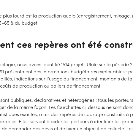
le plus lourd est la production audio (enregistrement, mixage,
5–65 % du budget.
t ces repères ont été constr
pologie, nous avons identifié 1514 projets Ulule sur la période 
91 présentaient des informations budgétaires exploitables : p
illés, indications sur l’usage du financement, montants de fa
, coûts de production ou paliers de financement.
ont publiques, déclaratives et hétérogènes : tous les porteurs
get de la même façon. Les fourchettes ci-dessous ne sont don
istiques exactes, mais des repères de cadrage construits à p
rables. Elles servent à aider les porteurs à identifier les gra
 de demander des devis et de fixer un objectif de collecte. Le