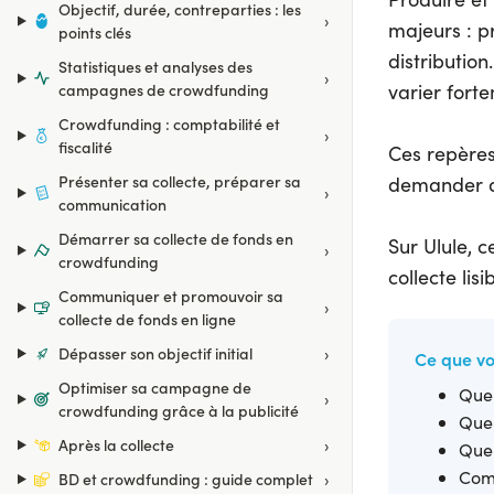
Objectif, durée, contreparties : les
›
majeurs : p
points clés
distribution
Statistiques et analyses des
›
varier fort
campagnes de crowdfunding
Crowdfunding : comptabilité et
›
fiscalité
Ces repères
Présenter sa collecte, préparer sa
demander d
›
communication
Démarrer sa collecte de fonds en
Sur Ulule, 
›
crowdfunding
collecte lis
Communiquer et promouvoir sa
›
collecte de fonds en ligne
›
Dépasser son objectif initial
Ce que vo
Optimiser sa campagne de
Quel
›
crowdfunding grâce à la publicité
Quel
›
Après la collecte
Quel
Comm
›
BD et crowdfunding : guide complet