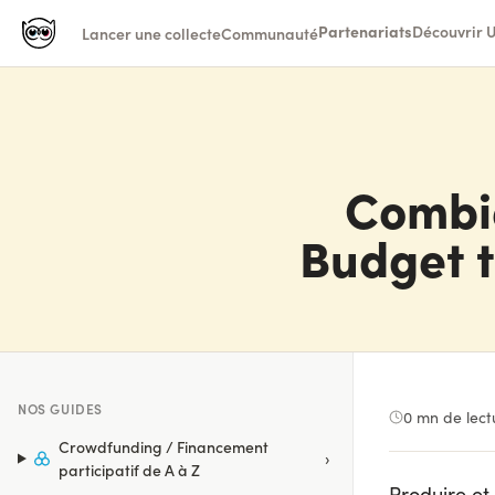
Partenariats
Découvrir U
Lancer une collecte
Communauté
Combie
Budget t
NOS GUIDES
0
mn de lect
Crowdfunding / Financement
›
participatif de A à Z
Produire et 