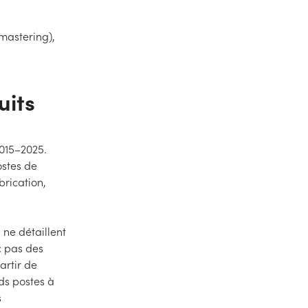
 mastering),
uits
2015–2025.
ostes de
brication,
 ne détaillent
c pas des
artir de
nds postes à
s