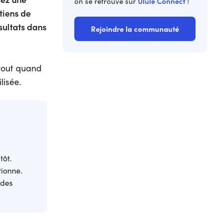
Ulule Connect
on se retrouve sur
!
tiens de
ésultats dans
Rejoindre la communauté
rtout quand
lisée.
tôt.
tionne.
 des