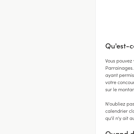
Qu'est-
Vous pouvez v
Parrainages. 
ayant permis
votre concour
sur le montan
N'oubliez pas
calendrier cl
qu'il n'y ait
Quand do