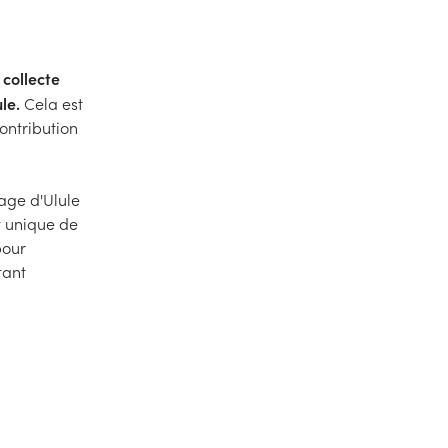
 collecte
ule.
Cela est
ontribution
tage d'Ulule
nt unique de
 pour
tant