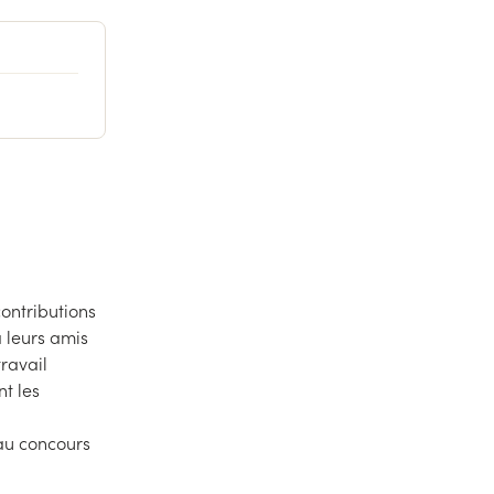
ontributions
à leurs amis
travail
nt les
 au concours