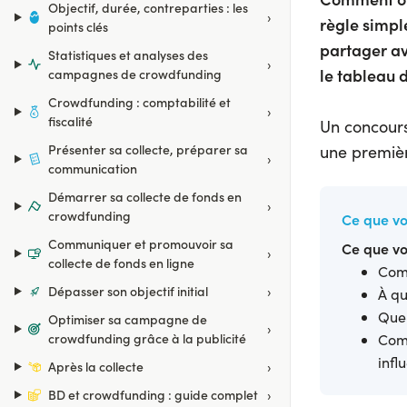
Objectif, durée, contreparties : les
›
règle simpl
points clés
partager ave
Statistiques et analyses des
›
le tableau 
campagnes de crowdfunding
Crowdfunding : comptabilité et
›
fiscalité
Un concours
Présenter sa collecte, préparer sa
une premièr
›
communication
Démarrer sa collecte de fonds en
›
crowdfunding
Ce que vo
Communiquer et promouvoir sa
Ce que vo
›
collecte de fonds en ligne
Comm
›
Dépasser son objectif initial
À qu
Quel
Optimiser sa campagne de
›
crowdfunding grâce à la publicité
Comm
infl
›
Après la collecte
›
BD et crowdfunding : guide complet