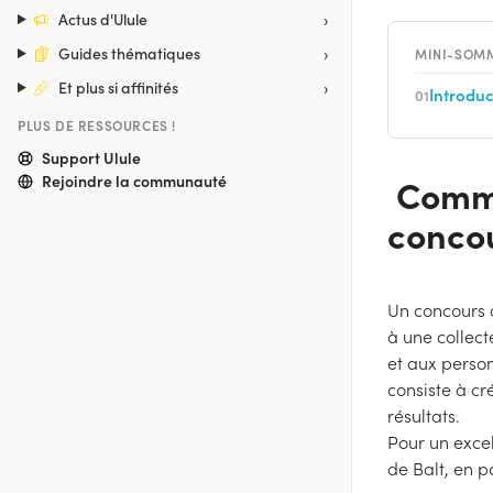
›
Actus d'Ulule
›
Guides thématiques
MINI-SOM
›
Et plus si affinités
Introduc
01
PLUS DE RESSOURCES !
Support Ulule
Comme
Rejoindre la communauté
conco
Un concours 
à une collect
et aux person
consiste à cr
résultats.
Pour un exce
de Balt, en p