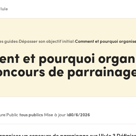
lule
es guides
›
Dépasser son objectif initial
›
t et pourquoi organ
oncours de parrainage
30/6/2026
ure
|
Public :
tous publics
·
Mise à jour le
aniser un concours de parrainage sur Ulule ? Définis