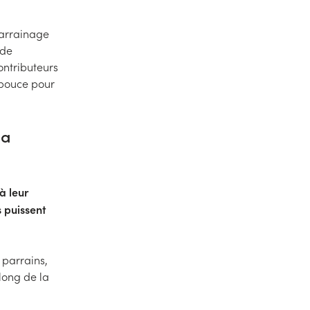
parrainage
 de
ontributeurs
 pouce pour
la
à leur
s puissent
 parrains,
long de la