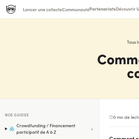
Partenariats
Découvrir U
Lancer une collecte
Communauté
Tous l
Commen
c
NOS GUIDES
0
mn de lect
Crowdfunding / Financement
›
participatif de A à Z
Comment org