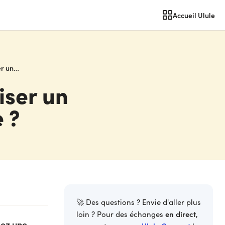
Accueil Ulule
Comment et pourquoi organiser un concours de parrainage ?
iser un
 ?
🚀 Des questions ? Envie d'aller plus
en direct
loin ? Pour des échanges
,
sez une