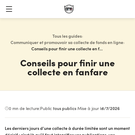
Tous les guides
›
Communiquer et promouvoir sa collecte de fonds en ligne
›
Conseils pour finir une collecte en fanfare
Conseils pour finir une
collecte en fanfare
1/7/2026
0
mn de lecture
|
Public :
tous publics
·
Mise à jour le
Les derniers jours d’une collecte à durée limitée sont un moment
décisif : c’est là qu’il faut intensifier vos publications, vos