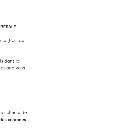
RESALE
rce (Post au
ds dans la
t quand vous
re collecte de
 des colonnes