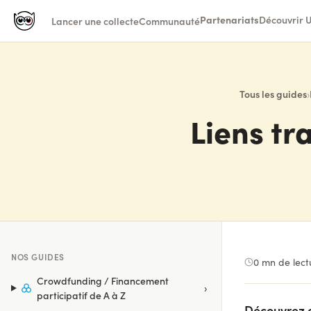
Partenariats
Découvrir U
Lancer une collecte
Communauté
Tous les guides
›
Liens tr
NOS GUIDES
0
mn de lect
Crowdfunding / Financement
›
participatif de A à Z
Découvrez c