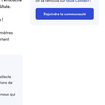
Ulule Connect
on se retrouve sur
!
Ulule.
Rejoindre la communauté
 !
amètres
rtent
ollecte
tions de
anaux qui