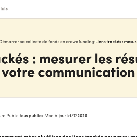
lule
Démarrer sa collecte de fonds en crowdfunding
›
ackés : mesurer les rés
votre communication
1/7/2026
ure
|
Public :
tous publics
·
Mise à jour le
omment créer et utiliser des liens trackés pour mesurer 