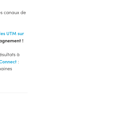
les canaux de
 des UTM sur
pagnement !
ésultats à
 Connect
:
haines