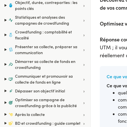
Objectif, durée, contreparties : les
›
de vos comm
points clés
Statistiques et analyses des
›
Optimisez vo
campagnes de crowdfunding
Crowdfunding : comptabilité et
›
fiscalité
Réponse cou
Présenter sa collecte, préparer sa
UTM ; il vo
›
communication
réellement 
Démarrer sa collecte de fonds en
›
crowdfunding
Ce que vo
Communiquer et promouvoir sa
›
collecte de fonds en ligne
Ce que vo
›
Dépasser son objectif initial
quel
comm
Optimiser sa campagne de
›
crowdfunding grâce à la publicité
com
comm
›
Après la collecte
fonc
›
BD et crowdfunding : guide complet