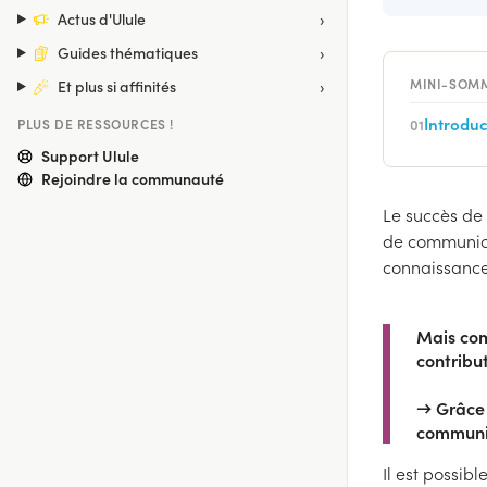
›
Actus d'Ulule
›
Guides thématiques
MINI-SOM
›
Et plus si affinités
Introduc
01
PLUS DE RESSOURCES !
Support Ulule
Rejoindre la communauté
Le succès de
de communicat
connaissance
Mais com
contribut
→ Grâce 
communi
Il est possib