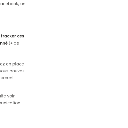
Facebook, un
tracker ces
:
onné
(+ de
tez en place
: vous pouvez
ctement
ite voir
munication.