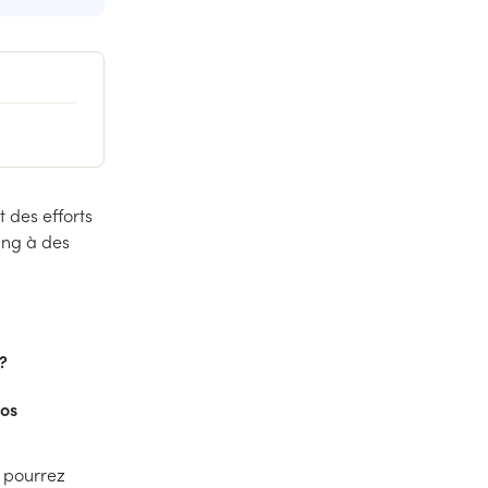
 des efforts
ing à des
 ?
vos
s pourrez