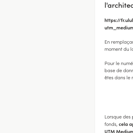
l'archite
https://fr.u
utm_medium
En remplaçan
moment du lan
Pour le numér
base de donn
êtes dans le 
Lorsque des p
cela a
fonds,
UTM Medium