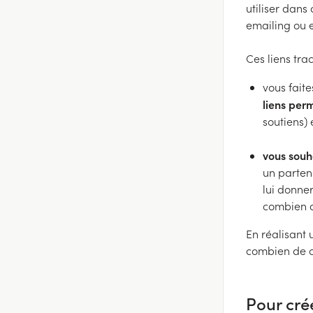
utiliser dan
emailing ou e
Ces liens tr
vous fait
liens per
soutiens) 
vous souh
un partena
lui donne
combien d
En réalisant 
combien de c
Pour crée