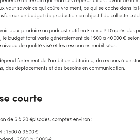
xpérience de terrain qui rend ces repères utiles : avant de lanc
x vaut savoir ce qui coûte vraiment, ce qui se cache dans la l
sformer un budget de production en objectif de collecte créd
oir pour produire un podcast natif en France ? D’après des pr
 le budget total varie généralement de 1 500 à 40 000 € selo
e niveau de qualité visé et les ressources mobilisées.
épend fortement de l’ambition éditoriale, du recours à un stu
s, des déplacements et des besoins en communication.
se courte
son de 6 à 20 épisodes, comptez environ :
t : 1 500 à 3 500 €
ndard : 3 500 à 10 000 €