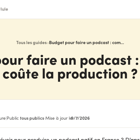
lule
Tous les guides
›
›
Budget pour faire un podcast : combien coûte la production ?
our faire un podcast 
coûte la production ?
9/7/2026
ure
|
Public :
tous publics
·
Mise à jour le
voir pour produire un podcast natif en France ? D’apr