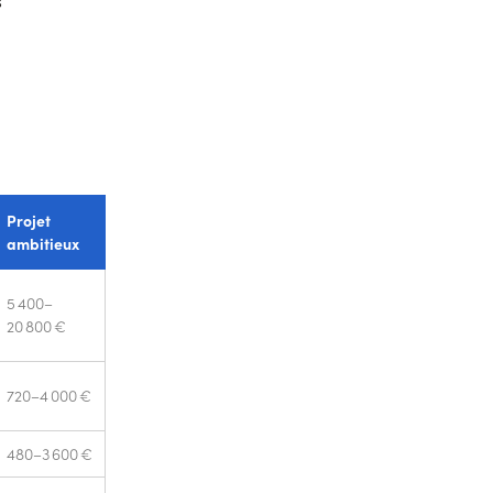
s
Projet
ambitieux
5 400–
20 800 €
720–4 000 €
480–3 600 €