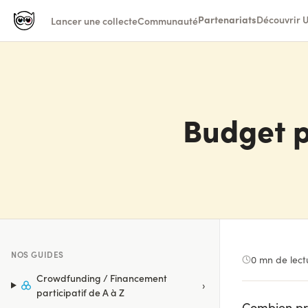
Partenariats
Découvrir U
Lancer une collecte
Communauté
Budget p
NOS GUIDES
0
mn de lect
Crowdfunding / Financement
›
participatif de A à Z
Combien pré