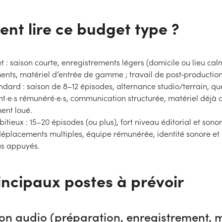
t lire ce budget type ?
et : saison courte, enregistrements légers (domicile ou lieu ca
nts, matériel d’entrée de gamme ; travail de post‑production 
andard : saison de 8–12 épisodes, alternance studio/terrain, q
nt·e·s rémunéré·e·s, communication structurée, matériel déjà 
ment loué.
itieux : 15–20 épisodes (ou plus), fort niveau éditorial et sonor
 déplacements multiples, équipe rémunérée, identité sonore e
s appuyés.
incipaux postes à prévoir
on audio (préparation, enregistrement, 