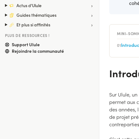
cohé
›
Actus d'Ulule
›
Guides thématiques
›
Et plus si affinités
MINI-SOM
PLUS DE RESSOURCES !
Support Ulule
Introduc
01
Rejoindre la communauté
Introd
Sur Ulule, un
permet aux c
des années, 
de projet pré
contreparties