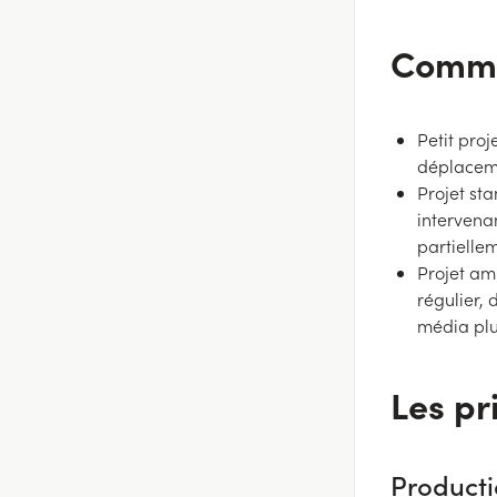
Commen
Petit proj
déplaceme
Projet st
intervena
partielle
Projet amb
régulier,
média plu
Les pr
Producti