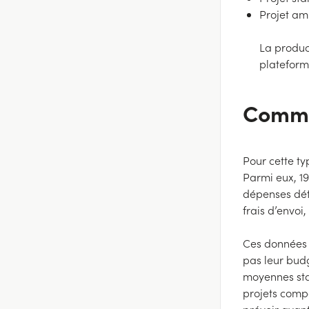
Projet amb
La produc
plateform
Commen
Pour cette ty
Parmi eux, 19
dépenses déta
frais d’envoi
Ces données s
pas leur bud
moyennes stat
projets compa