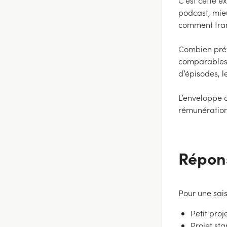
C’est cette e
podcast, mieu
comment tran
Combien prév
comparables,
d’épisodes, l
L’enveloppe d
rémunération
Répon
Pour une sai
Petit proje
Projet sta