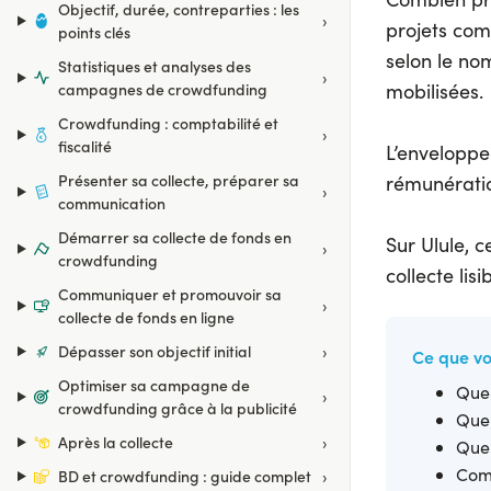
Objectif, durée, contreparties : les
›
projets com
points clés
selon le nom
Statistiques et analyses des
›
mobilisées.
campagnes de crowdfunding
Crowdfunding : comptabilité et
›
fiscalité
L’enveloppe
Présenter sa collecte, préparer sa
rémunératio
›
communication
Démarrer sa collecte de fonds en
Sur Ulule, 
›
crowdfunding
collecte lis
Communiquer et promouvoir sa
›
collecte de fonds en ligne
›
Dépasser son objectif initial
Ce que vo
Optimiser sa campagne de
Quel
›
crowdfunding grâce à la publicité
Quel
›
Après la collecte
Quel
Comm
›
BD et crowdfunding : guide complet