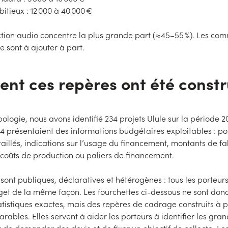
itieux : 12 000 à 40 000 €
tion audio concentre la plus grande part (≈45–55 %). Les com
e sont à ajouter à part.
t ces repères ont été constr
pologie, nous avons identifié 234 projets Ulule sur la période 
4 présentaient des informations budgétaires exploitables : po
illés, indications sur l’usage du financement, montants de fa
, coûts de production ou paliers de financement.
ont publiques, déclaratives et hétérogènes : tous les porteurs
get de la même façon. Les fourchettes ci-dessous ne sont don
istiques exactes, mais des repères de cadrage construits à p
rables. Elles servent à aider les porteurs à identifier les gra