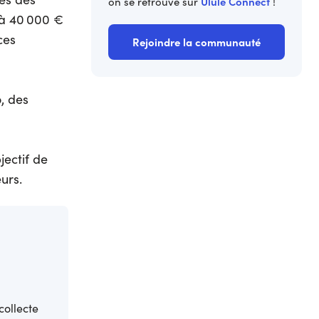
Ulule Connect
on se retrouve sur
!
 à 40 000 €
ces
Rejoindre la communauté
, des
jectif de
urs.
collecte