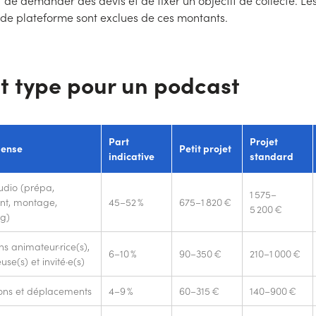
 de demander des devis et de fixer un objectif de collecte. Le
de plateforme sont exclues de ces montants.
t type pour un podcast
Part
Projet
pense
Petit projet
indicative
standard
udio (prépa,
1 575–
nt, montage,
45–52 %
675–1 820 €
5 200 €
g)
s animateur·rice(s),
6–10 %
90–350 €
210–1 000 €
se(s) et invité·e(s)
ions et déplacements
4–9 %
60–315 €
140–900 €