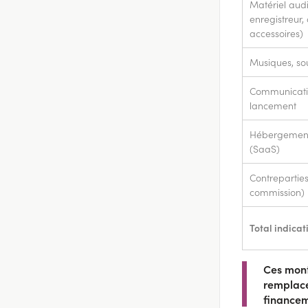
Matériel audi
enregistreur,
accessoires)
Musiques, sou
Communicati
lancement
Hébergement 
(SaaS)
Contreparties
commission)
Total indicati
Ces mont
remplace
financem