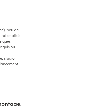
lme), peu de
rationalisé.
uelques
acquis ou
e, studio
t lancement
montage,