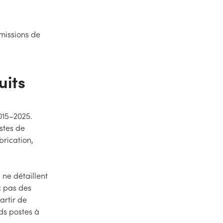
missions de
uits
2015–2025.
stes de
brication,
 ne détaillent
c pas des
artir de
nds postes à