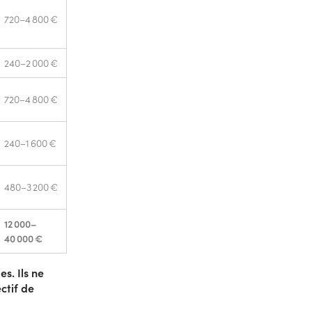
720–4 800 €
240–2 000 €
720–4 800 €
240–1 600 €
480–3 200 €
12 000–
40 000 €
s. Ils ne
ctif de