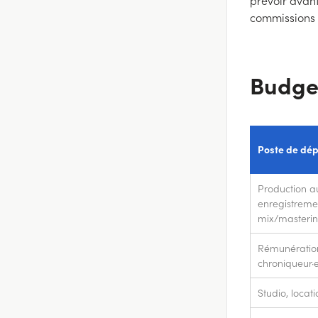
prévoir avant
commissions 
Budge
Poste de dé
Production a
enregistreme
mix/masterin
Rémunération
chroniqueur·eu
Studio, locat