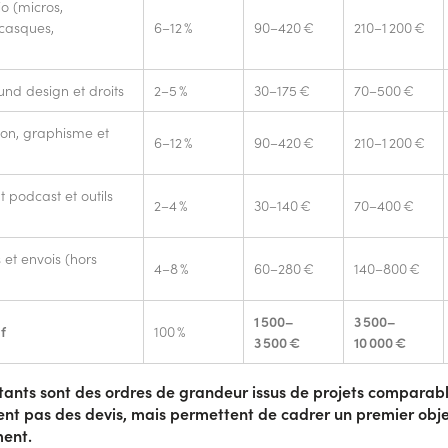
o (micros,
 casques,
6–12 %
90–420 €
210–1 200 €
nd design et droits
2–5 %
30–175 €
70–500 €
on, graphisme et
6–12 %
90–420 €
210–1 200 €
podcast et outils
2–4 %
30–140 €
70–400 €
 et envois (hors
4–8 %
60–280 €
140–800 €
1 500–
3 500–
f
100 %
3 500 €
10 000 €
ants sont des ordres de grandeur issus de projets comparable
nt pas des devis, mais permettent de cadrer un premier obje
ent.