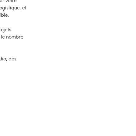
er votre
ogistique, et
ible.
ojets
n le nombre
dio, des