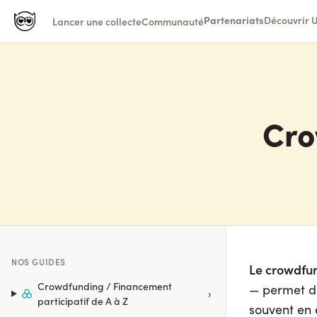
Partenariats
Découvrir U
Lancer une collecte
Communauté
Cro
NOS GUIDES
Le crowdfun
Crowdfunding / Financement
— permet de
›
participatif de A à Z
souvent en