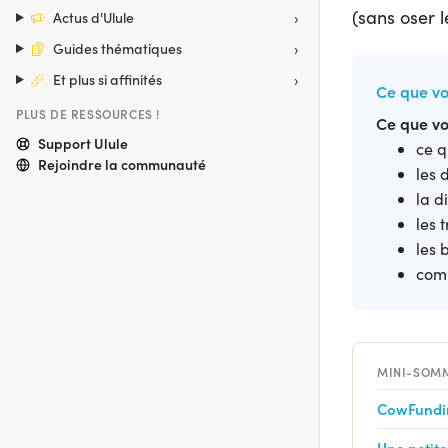
(sans oser 
›
Actus d'Ulule
›
Guides thématiques
›
Et plus si affinités
Ce que vo
PLUS DE RESSOURCES !
Ce que vo
Support Ulule
ce q
Rejoindre la communauté
les 
la d
les 
les 
comm
MINI-SOM
CowFundin
Une petit