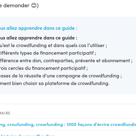
le demander 😊)
us allez apprendre dans ce guide :
us allez apprendre dans ce guide :
u’est le crowdfunding et dans quels cas l’utiliser ;
différents types de financement participatif ;
ifférence entre don, contreparties, prévente et abonnement ;
trois cercles du financement participatif ;
bases de la réussite d'une campagne de crowdfunding ;
ent bien choisir sa plateforme de crowdfunding.
MAIRE
g, croufunding, crowfunding : 1000 façons d'écrire crowdfundi
e histoire du crowdfunding