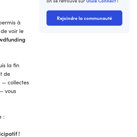
Ulule Connect
on se retrouve sur
!
Rejoindre la communauté
 permis à
 de voir le
wdfunding
s la fin
t de
u — collectes
 — vous
 :
cipatif !