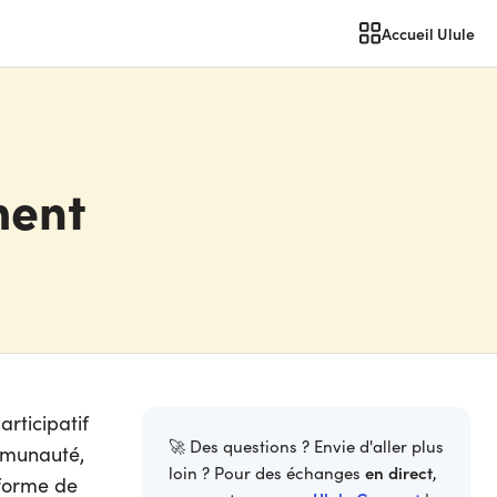
Accueil Ulule
ment
rticipatif
🚀 Des questions ? Envie d'aller plus
mmunauté,
en direct
loin ? Pour des échanges
,
forme de