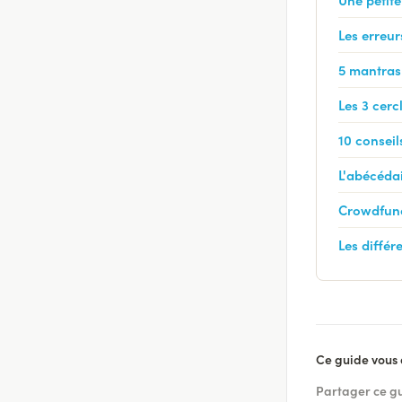
Les erreur
5 mantras 
Les 3 cerc
10 conseil
L'abécédai
Crowdfund
Les diffé
Ce guide vous a
Partager ce g