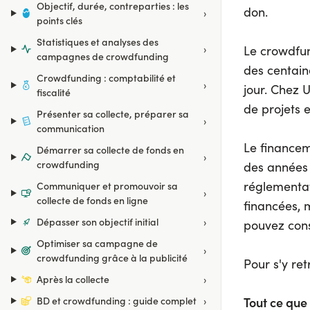
Objectif, durée, contreparties : les
don.
›
points clés
Statistiques et analyses des
›
Le crowdfun
campagnes de crowdfunding
des centaine
Crowdfunding : comptabilité et
›
jour. Chez U
fiscalité
de projets 
Présenter sa collecte, préparer sa
›
communication
Le financeme
Démarrer sa collecte de fonds en
›
crowdfunding
des années 
réglementati
Communiquer et promouvoir sa
›
collecte de fonds en ligne
financées, 
›
Dépasser son objectif initial
pouvez cons
Optimiser sa campagne de
›
crowdfunding grâce à la publicité
Pour s'y re
›
Après la collecte
Tout ce que 
›
BD et crowdfunding : guide complet