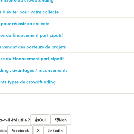
s à éviter pour votre collecte
pour réussir sa collecte
les du financement participatif
s venant des porteurs de projets
re du Financement participatif
ing : avantages / inconvénients
rents types de crowdfunding
-t-il été utile ?
👍
Oui
👎
Non
uide
Facebook
X
LinkedIn